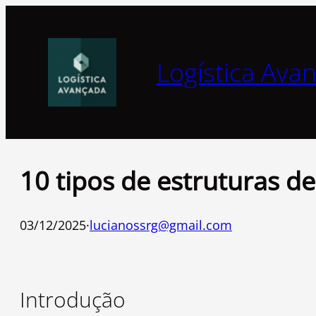
Pular
para
o
Logística Ava
conteúdo
10 tipos de estruturas 
03/12/2025
·
lucianossrg@gmail.com
Introdução