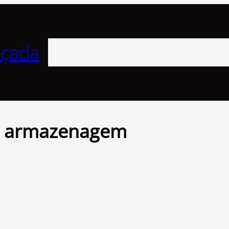
Pesquisar
nçada
de armazenagem